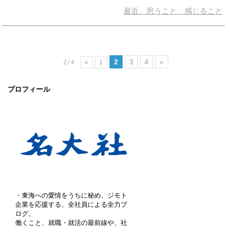
最近、思うこと、感じること
2
3
4
»
«
1
2 / 4
プロフィール
・東海への愛情をうちに秘め、ジモト
企業を応援する、全社員による全力ブ
ログ。
働くこと、就職・就活の最前線や、社