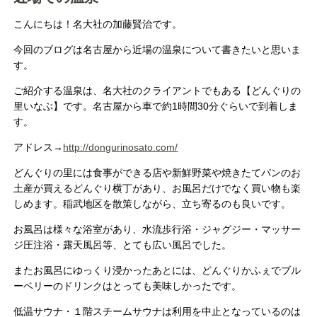
こんにちは！名大社の加藤賢治です。
今回のブログは名古屋から近場の温泉について書きたいと思いま
す。
ご紹介する温泉は、名大社のクライアントでもある【どんぐりの
里いなぶ】です。名古屋から車で約1時間30分ぐらいで到着しま
す。
アドレス→
http://dongurinosato.com/
どんぐりの里には食事ができる店や新鮮野菜や焼きたてパンのお
土産が買えるどんぐり横丁があり、お風呂だけでなく買い物も楽
しめます。稲武地区を散策しながら、立ち寄るのも良いです。
お風呂は様々な浴室があり、水流歩行浴・ジャグジー・マッサー
ジ圧注浴・露天風呂等、とても広い風呂でした。
またお風呂にゆっくり浸かったあとには、どんぐりかふぇでブル
ーベリーのドリンクはとっても美味しかったです。
低温サウナ・１階スチームサウナは利用を中止となっているのは