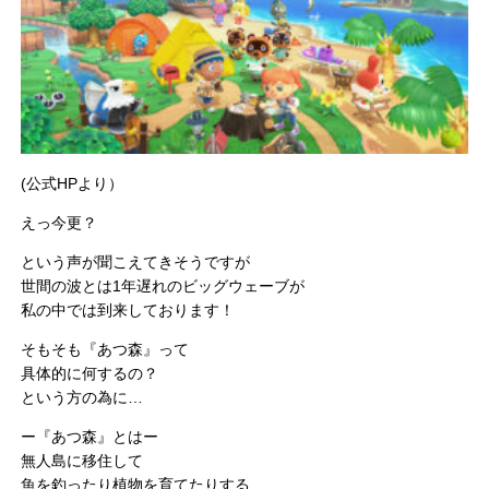
(公式HPより）
えっ今更？
という声が聞こえてきそうですが
世間の波とは1年遅れのビッグウェーブが
私の中では到来しております！
そもそも『あつ森』って
具体的に何するの？
という方の為に…
ー『あつ森』とはー
無人島に移住して
魚を釣ったり植物を育てたりする