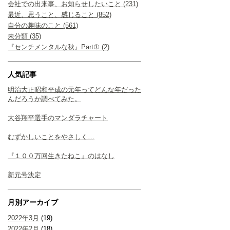
会社での出来事、お知らせしたいこと (231)
最近、思うこと、感じること (852)
自分の趣味のこと (561)
未分類 (35)
『センチメンタルな秋』Part① (2)
人気記事
明治大正昭和平成の元年ってどんな年だった
んだろうか調べてみた。
大谷翔平選手のマンダラチャート
むずかしいことをやさしく…
『１００万回生きたねこ』のはなし
新元号決定
月別アーカイブ
2022年3月
(19)
2022年2月
(18)