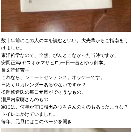
数十年前にこの人の本を読むといい。
大先輩からご指南をう
けました。
東洋哲学なので、全然、ぴんとこなかった当時ですが、
安岡正篤(ヤスオかマサヒロ)一日一言とゆう御本。
長文読解苦手。
これなら、ショートセンテンス。オッケーです。
日めくりカレンダーあるやないですか？
松岡修造氏の毎日元気がでそうなもの。
瀬戸内寂聴さんのもの
家には、何年か前に相田みつをさんのものもあったような？
トイレにかけていました。
毎年、元旦にはこのページを開き、