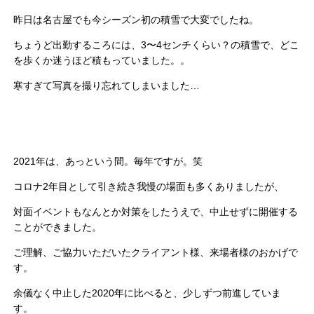
昨日は名古屋でも今シーズン初の積雪で大変でしたね。
ちょうど出勤するころには、
3
〜
4
センチくらい？の積雪で、どこ
を歩くか迷うほど積もっていました。。
寒すぎて写真を撮り忘れてしまいました
…
2021
年は、あっという間。毎年ですが。笑
コロナ
2
年目として引き続き我慢の場面も多くありましたが、
対面イベントもなんとか対策をしたうえで、中止せずに開催する
ことができました。
ご理解、ご協力いただいたクライアント様、来場者様のおかげで
す。
余儀なく中止した
2020
年に比べると、少しずつ前進していま
す。