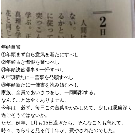
年頭自警
①年頭まず自ら意気を新たにすべし
②年頭古き悔恨を棄つべし
③年頭決然滞事を一掃すべし
④年頭新たに一善事を発願すべし
⑤年頭新たに一佳書を読み始むべし
家族、全員であいさつをし、一同唱和する。
なんてことは全くありません。
今年は、必ず、毎日この言葉をかみしめて、
少しは思慮深く
過ごそうではないか。
ただ、例年、1月も15日過ぎたら、そんなことも忘れて、
時々、ちらりと見る何十年が、費やされたのでした。