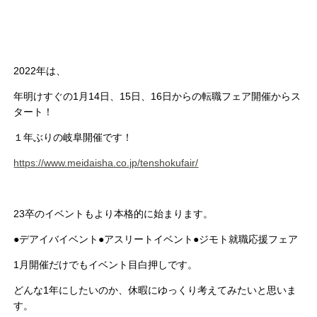
2022
年は、
年明けすぐの
1
月
14
日、
15
日、
16
日からの転職フェア開催からス
タート！
１年ぶりの岐阜開催です！
https://www.meidaisha.co.jp/tenshokufair/
23
卒のイベントもより本格的に始まります。
●
デアイバイベント
●
アスリートイベント
●
ジモト就職応援フェア
1
月開催だけでもイベント目白押しです。
どんな
1
年にしたいのか、休暇にゆっくり考えてみたいと思いま
す。