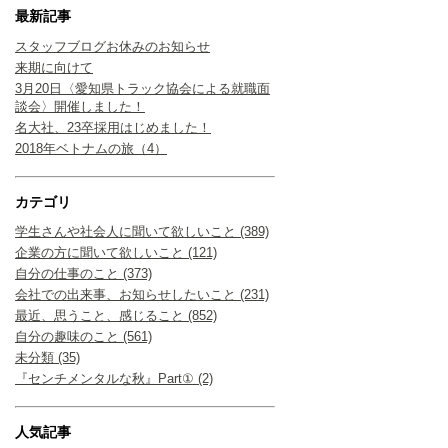
最新記事
スタッフブログお休みのお知らせ
来期に向けて
3月20日〈愛知県トラック協会による就職面
談会〉開催しました！
名大社、23卒採用はじめました！
2018年ベトナムの旅（4）
カテゴリ
学生さんや社会人に聞いて欲しいこと (389)
企業の方に聞いて欲しいこと (121)
自分の仕事のこと (373)
会社での出来事、お知らせしたいこと (231)
最近、思うこと、感じること (852)
自分の趣味のこと (561)
未分類 (35)
『センチメンタルな秋』Part① (2)
人気記事