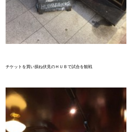
チケットを買い損ね伏見のＨＵＢで試合を観戦