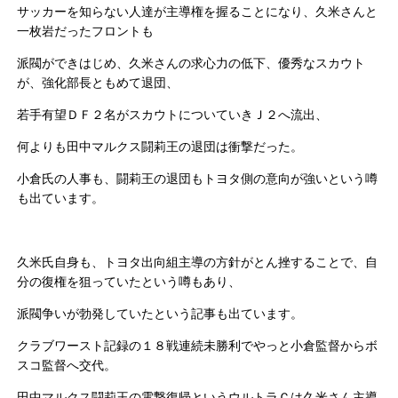
サッカーを知らない人達が主導権を握ることになり、久米さんと
一枚岩だったフロントも
派閥ができはじめ、久米さんの求心力の低下、優秀なスカウト
が、強化部長ともめて退団、
若手有望ＤＦ２名がスカウトについていきＪ２へ流出、
何よりも田中マルクス闘莉王の退団は衝撃だった。
小倉氏の人事も、闘莉王の退団もトヨタ側の意向が強いという噂
も出ています。
久米氏自身も、トヨタ出向組主導の方針がとん挫することで、自
分の復権を狙っていたという噂もあり、
派閥争いが勃発していたという記事も出ています。
クラブワースト記録の１８戦連続未勝利でやっと小倉監督からボ
スコ監督へ交代。
田中マルクス闘莉王の電撃復帰というウルトラＣは久米さん主導