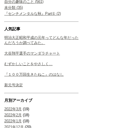
自分の趣味のこと (561)
未分類 (35)
『センチメンタルな秋』Part① (2)
人気記事
明治大正昭和平成の元年ってどんな年だった
んだろうか調べてみた。
大谷翔平選手のマンダラチャート
むずかしいことをやさしく…
『１００万回生きたねこ』のはなし
新元号決定
月別アーカイブ
2022年3月
(19)
2022年2月
(18)
2022年1月
(18)
2021年12月
(20)