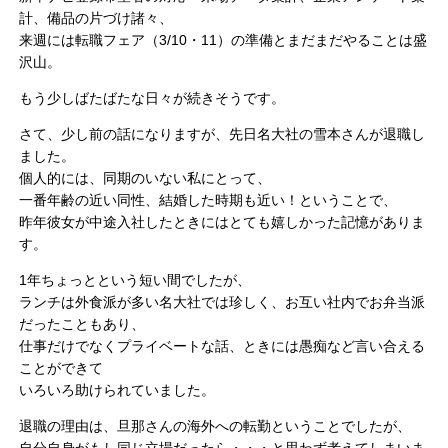
計、備品の片づけ諸々、
来週には転職フェア（3/10・11）の準備とまだまだやることは盛
沢山。
もう少しばたばたな日々が続きそうです。
さて、少し前の話になりますが、先日名大社の雪本さんが退職し
ました。
個人的には、同期のいない私にとって、
一番年齢の近い同性、結婚した時期も近い！ということで、
昨年彼女が中途入社したときにはとても嬉しかった記憶がありま
す。
1年ちょっとという短い間でしたが、
ランチは外食派が多い名大社では珍しく、お互い社内でお弁当派
だったこともあり、
仕事だけでなくプライベートな話、ときには愚痴など言い合える
ことができて
いろいろ助けられていました。
退職の理由は、旦那さんの海外への転勤ということでしたが、