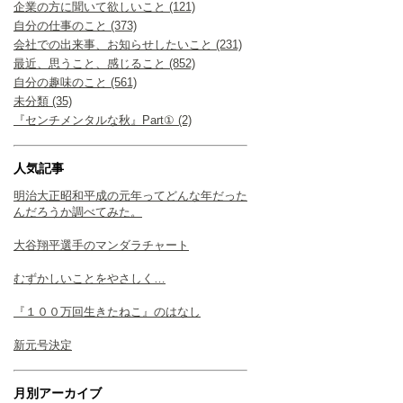
企業の方に聞いて欲しいこと (121)
自分の仕事のこと (373)
会社での出来事、お知らせしたいこと (231)
最近、思うこと、感じること (852)
自分の趣味のこと (561)
未分類 (35)
『センチメンタルな秋』Part① (2)
人気記事
明治大正昭和平成の元年ってどんな年だった
んだろうか調べてみた。
大谷翔平選手のマンダラチャート
むずかしいことをやさしく…
『１００万回生きたねこ』のはなし
新元号決定
月別アーカイブ