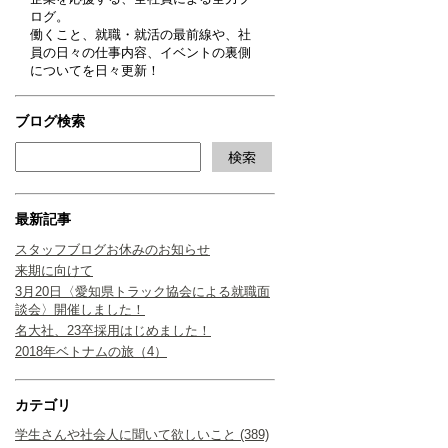
ログ。
働くこと、就職・就活の最前線や、社
員の日々の仕事内容、イベントの裏側
についてを日々更新！
ブログ検索
最新記事
スタッフブログお休みのお知らせ
来期に向けて
3月20日〈愛知県トラック協会による就職面
談会〉開催しました！
名大社、23卒採用はじめました！
2018年ベトナムの旅（4）
カテゴリ
学生さんや社会人に聞いて欲しいこと (389)