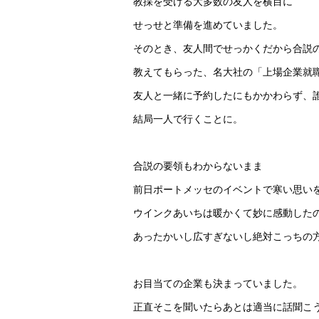
教採を受ける大多数の友人を横目に
せっせと準備を進めていました。
そのとき、友人間でせっかくだから合説
教えてもらった、名大社の「上場企業就
友人と一緒に予約したにもかかわらず、
結局一人で行くことに。
合説の要領もわからないまま
前日ポートメッセのイベントで寒い思い
ウインクあいちは暖かくて妙に感動した
あったかいし広すぎないし絶対こっちの
お目当ての企業も決まっていました。
正直そこを聞いたらあとは適当に話聞こ