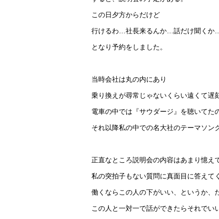
この日夕方からだけど
行けるわ…社長来るんか…話だけ聞くか
となり予約をしました。
当時会社は丸の内にあり
乗り換えが尋常じゃないくらい遠くて遅
電車の中では『サウダージ』を聴いてた
それ以降私の中での名大社のテーマソン
正直なところ説明会の内容はあまり憶え
私の突拍子もない質問に真面目に答えて
働くならこの人の下がいい、というか、
この人と一対一で話ができたらそれでい