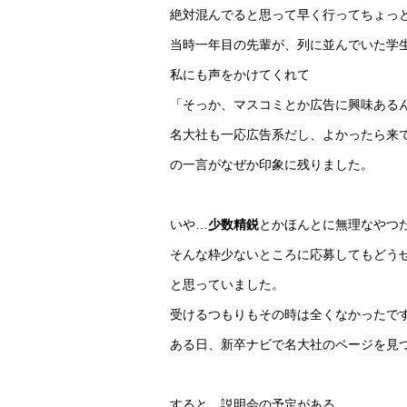
絶対混んでると思って早く行ってちょっ
当時一年目の先輩が、列に並んでいた学
私にも声をかけてくれて
「そっか、マスコミとか広告に興味ある
名大社も一応広告系だし、よかったら来
の一言がなぜか印象に残りました。
いや…
少数精鋭
とかほんとに無理なやつ
そんな枠少ないところに応募してもどう
と思っていました。
受けるつもりもその時は全くなかったで
ある日、新卒ナビで名大社のページを見
すると、説明会の予定がある。