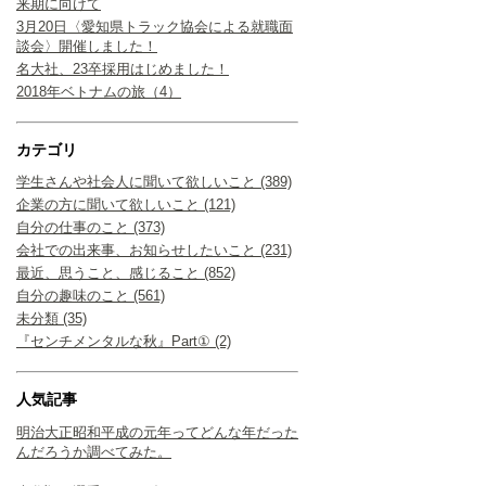
来期に向けて
3月20日〈愛知県トラック協会による就職面
談会〉開催しました！
名大社、23卒採用はじめました！
2018年ベトナムの旅（4）
カテゴリ
学生さんや社会人に聞いて欲しいこと (389)
企業の方に聞いて欲しいこと (121)
自分の仕事のこと (373)
会社での出来事、お知らせしたいこと (231)
最近、思うこと、感じること (852)
自分の趣味のこと (561)
未分類 (35)
『センチメンタルな秋』Part① (2)
人気記事
明治大正昭和平成の元年ってどんな年だった
んだろうか調べてみた。