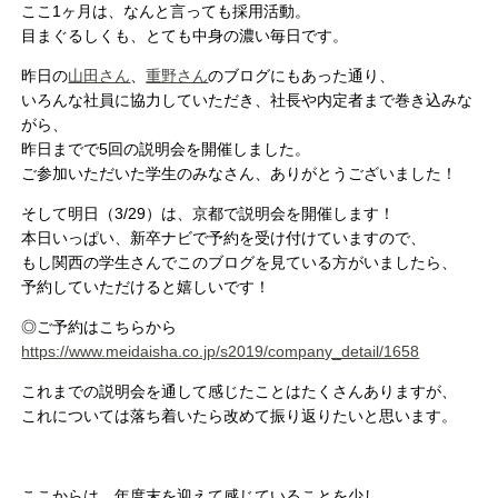
ここ1ヶ月は、なんと言っても採用活動。
目まぐるしくも、とても中身の濃い毎日です。
昨日の
山田さん
、
重野さん
のブログにもあった通り、
いろんな社員に協力していただき、社長や内定者まで巻き込みな
がら、
昨日までで5回の説明会を開催しました。
ご参加いただいた学生のみなさん、ありがとうございました！
そして明日（3/29）は、京都で説明会を開催します！
本日いっぱい、新卒ナビで予約を受け付けていますので、
もし関西の学生さんでこのブログを見ている方がいましたら、
予約していただけると嬉しいです！
◎ご予約はこちらから
https://www.meidaisha.co.jp/s2019/company_detail/1658
これまでの説明会を通して感じたことはたくさんありますが、
これについては落ち着いたら改めて振り返りたいと思います。
ここからは、年度末を迎えて感じていることを少し。