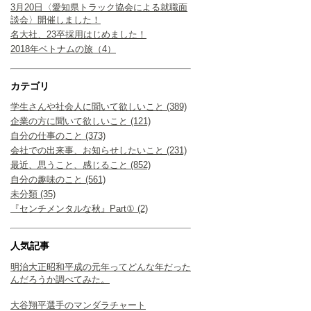
3月20日〈愛知県トラック協会による就職面
談会〉開催しました！
名大社、23卒採用はじめました！
2018年ベトナムの旅（4）
カテゴリ
学生さんや社会人に聞いて欲しいこと (389)
企業の方に聞いて欲しいこと (121)
自分の仕事のこと (373)
会社での出来事、お知らせしたいこと (231)
最近、思うこと、感じること (852)
自分の趣味のこと (561)
未分類 (35)
『センチメンタルな秋』Part① (2)
人気記事
明治大正昭和平成の元年ってどんな年だった
んだろうか調べてみた。
大谷翔平選手のマンダラチャート