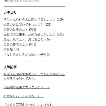
カテゴリ
学生さんや社会人に聞いて欲しいこと (389)
企業の方に聞いて欲しいこと (121)
自分の仕事のこと (373)
会社での出来事、お知らせしたいこと (231)
最近、思うこと、感じること (852)
自分の趣味のこと (561)
未分類 (35)
『センチメンタルな秋』Part① (2)
人気記事
明治大正昭和平成の元年ってどんな年だった
んだろうか調べてみた。
大谷翔平選手のマンダラチャート
むずかしいことをやさしく…
『１００万回生きたねこ』のはなし