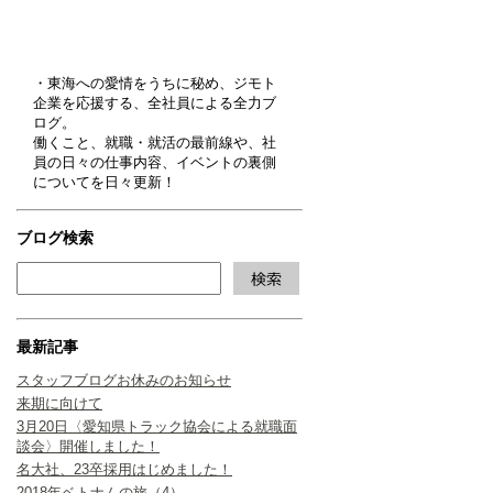
・東海への愛情をうちに秘め、ジモト
企業を応援する、全社員による全力ブ
ログ。
働くこと、就職・就活の最前線や、社
員の日々の仕事内容、イベントの裏側
についてを日々更新！
ブログ検索
最新記事
スタッフブログお休みのお知らせ
来期に向けて
3月20日〈愛知県トラック協会による就職面
談会〉開催しました！
名大社、23卒採用はじめました！
2018年ベトナムの旅（4）