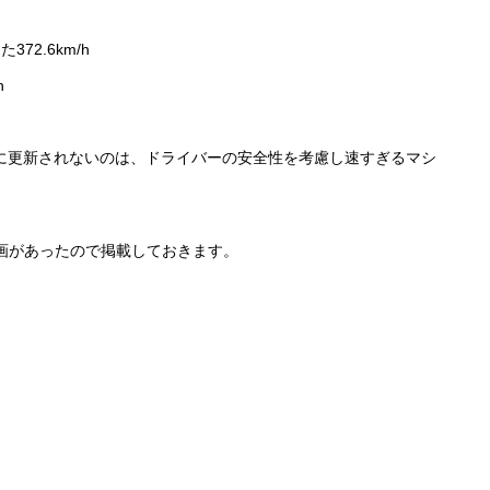
72.6km/h
h
だに更新されないのは、ドライバーの安全性を考慮し速すぎるマシ
画があったので掲載しておきます。