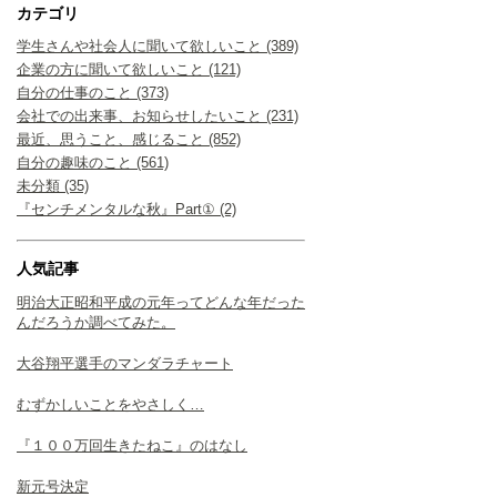
カテゴリ
学生さんや社会人に聞いて欲しいこと (389)
企業の方に聞いて欲しいこと (121)
自分の仕事のこと (373)
会社での出来事、お知らせしたいこと (231)
最近、思うこと、感じること (852)
自分の趣味のこと (561)
未分類 (35)
『センチメンタルな秋』Part① (2)
人気記事
明治大正昭和平成の元年ってどんな年だった
んだろうか調べてみた。
大谷翔平選手のマンダラチャート
むずかしいことをやさしく…
『１００万回生きたねこ』のはなし
新元号決定