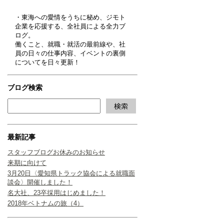
・東海への愛情をうちに秘め、ジモト
企業を応援する、全社員による全力ブ
ログ。
働くこと、就職・就活の最前線や、社
員の日々の仕事内容、イベントの裏側
についてを日々更新！
ブログ検索
最新記事
スタッフブログお休みのお知らせ
来期に向けて
3月20日〈愛知県トラック協会による就職面
談会〉開催しました！
名大社、23卒採用はじめました！
2018年ベトナムの旅（4）