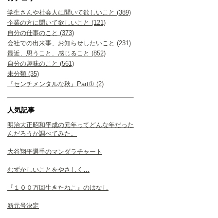
学生さんや社会人に聞いて欲しいこと (389)
企業の方に聞いて欲しいこと (121)
自分の仕事のこと (373)
会社での出来事、お知らせしたいこと (231)
最近、思うこと、感じること (852)
自分の趣味のこと (561)
未分類 (35)
『センチメンタルな秋』Part① (2)
人気記事
明治大正昭和平成の元年ってどんな年だった
んだろうか調べてみた。
大谷翔平選手のマンダラチャート
むずかしいことをやさしく…
『１００万回生きたねこ』のはなし
新元号決定