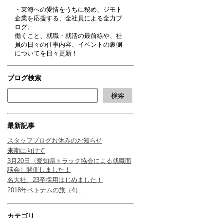
・東海への愛情をうちに秘め、ジモト
企業を応援する、全社員による全力ブ
ログ。
働くこと、就職・就活の最前線や、社
員の日々の仕事内容、イベントの裏側
についてを日々更新！
ブログ検索
最新記事
スタッフブログお休みのお知らせ
来期に向けて
3月20日〈愛知県トラック協会による就職面
談会〉開催しました！
名大社、23卒採用はじめました！
2018年ベトナムの旅（4）
カテゴリ