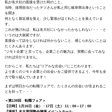
私が名大社の面接を受けた時のこと。
当時、採用担当だったテツさんが私と同じ岐阜県出身ということ
を聞き、
何となく親近感を覚え、少し緊張がほぐれたことを覚えていま
す。
これが無ければ、私は名大社にいなかったかもしれない・・・と
いうのは大袈裟ですが、
直接会って話をしなければ分からないこと、感じられないことは
たくさんあります。
“ジモト企業”と言っても、企業ごとの魅力は、実際に会ってみな
ければ分かりません。
だからこそ、私たちは“リアルな出会い”にこだわります。
より多くのジモト企業との出会いをご提供できるよう、今年も全
力で取り組んでいきます！
まずは明日からの転職フェアで、たくさんの出会いが生まれるこ
とを祈って・・・
＜第139回 転職フェア＞
【日時】1月16日（金）・17日（土） 11：00～17：00
【場所】名古屋国際会議場 イベントホール