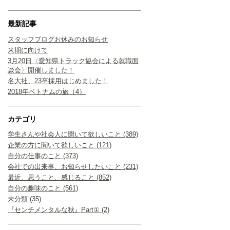
最新記事
スタッフブログお休みのお知らせ
来期に向けて
3月20日〈愛知県トラック協会による就職面
談会〉開催しました！
名大社、23卒採用はじめました！
2018年ベトナムの旅（4）
カテゴリ
学生さんや社会人に聞いて欲しいこと (389)
企業の方に聞いて欲しいこと (121)
自分の仕事のこと (373)
会社での出来事、お知らせしたいこと (231)
最近、思うこと、感じること (852)
自分の趣味のこと (561)
未分類 (35)
『センチメンタルな秋』Part① (2)