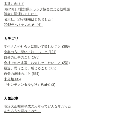
来期に向けて
3月20日〈愛知県トラック協会による就職面
談会〉開催しました！
名大社、23卒採用はじめました！
2018年ベトナムの旅（4）
カテゴリ
学生さんや社会人に聞いて欲しいこと (389)
企業の方に聞いて欲しいこと (121)
自分の仕事のこと (373)
会社での出来事、お知らせしたいこと (231)
最近、思うこと、感じること (852)
自分の趣味のこと (561)
未分類 (35)
『センチメンタルな秋』Part① (2)
人気記事
明治大正昭和平成の元年ってどんな年だった
んだろうか調べてみた。