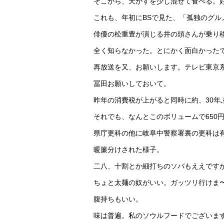
そこから、天かすを少し混ぜて食べる。
これも、年初にBSで見た、「孤独のグル
俳優の松重豊が演じる井の頭さんが乗り
全く知らなかった。とにかく面白かった
再放送を又、お願いします。テレビ東京
冨田お願いしておいて。
昨年の消費税が上がると同時に約、30年
それでも、なんとこのボリュームで650
県庁更科の他に岐阜中警察署裏の更科は
暖簾分けされた様子。
二八、十割とか細打ちのソバもええです
ちょと太麺の奴がいい。ガッツリ行けま
腹持ちもいい。
味は普遍。私のソウルフードでございま