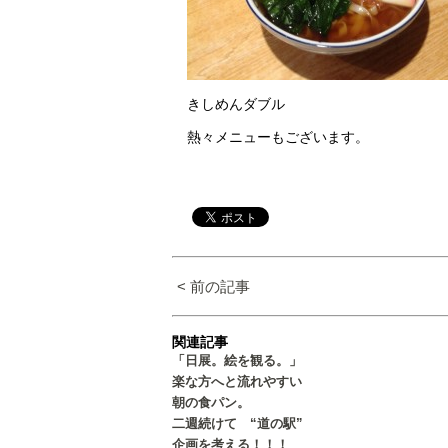
きしめんダブル
熱々メニューもございます。
< 前の記事
関連記事
「日展。絵を観る。」
楽な方へと流れやすい
朝の食パン。
二週続けて “道の駅”
企画を考える！！！