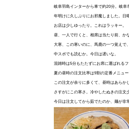
岐阜羽島インターから車で約20分。岐阜
年明けに久しぶりにお邪魔しました。日
お店は少しゆったり。これはラッキー。
昼、一人で行くと、相席は当たり前、か
大寒、この寒いのに、馬鹿の一つ覚えで、
中スポでも読むか。今日は遅いな。
混雑時は5分もたたずにお席に運ばれる
夏の昼時の注文比率は9割の定番メニュ
この注文が余りに多くて、昼時はあらか
さすがにこの寒さ。冷やしたぬきの注文少
今日は注文してから茹でたのか、麺が非