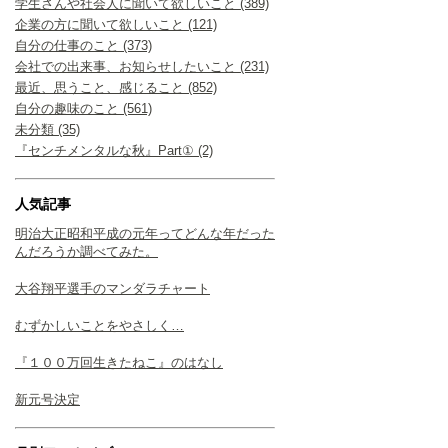
学生さんや社会人に聞いて欲しいこと (389)
企業の方に聞いて欲しいこと (121)
自分の仕事のこと (373)
会社での出来事、お知らせしたいこと (231)
最近、思うこと、感じること (852)
自分の趣味のこと (561)
未分類 (35)
『センチメンタルな秋』Part① (2)
人気記事
明治大正昭和平成の元年ってどんな年だった
んだろうか調べてみた。
大谷翔平選手のマンダラチャート
むずかしいことをやさしく…
『１００万回生きたねこ』のはなし
新元号決定