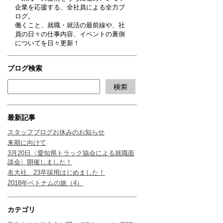
企業を応援する、全社員による全力ブ
ログ。
働くこと、就職・就活の最前線や、社
員の日々の仕事内容、イベントの裏側
についてを日々更新！
ブログ検索
最新記事
スタッフブログお休みのお知らせ
来期に向けて
3月20日〈愛知県トラック協会による就職面
談会〉開催しました！
名大社、23卒採用はじめました！
2018年ベトナムの旅（4）
カテゴリ