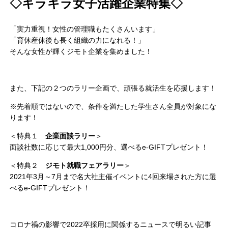
◇キラキラ女子活躍企業特集◇
「実力重視！女性の管理職もたくさんいます」
「育休産休後も長く組織の力になれる！」
そんな女性が輝くジモト企業を集めました！
また、下記の２つのラリー企画で、頑張る就活生を応援します！
※先着順ではないので、条件を満たした学生さん全員が対象にな
ります！
＜特典１
企業面談ラリー
＞
面談社数に応じて最大1,000円分、選べるe-GIFTプレゼント！
＜特典２
ジモト就職フェアラリー
＞
2021年3月～7月まで名大社主催イベントに4回来場された方に選
べるe-GIFTプレゼント！
コロナ禍の影響で2022卒採用に関係するニュースで明るい記事