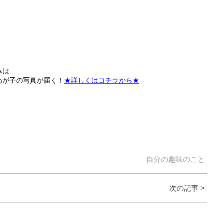
。
みは…
わが子の写真が届く！
★詳しくはコチラから★
自分の趣味のこと
次の記事 >