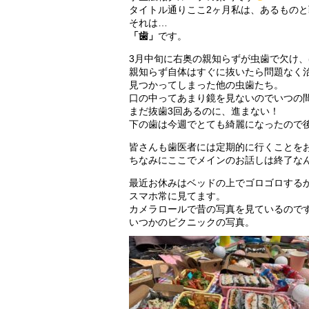
タイトル通りここ2ヶ月私は、あるもの
それは…
「歯」
です。
3月中旬に右奥の親知らずが虫歯で欠け
親知らず自体はすぐに抜いたら問題なく
見つかってしまった他の虫歯たち。
口の中ってあまり鏡を見ないのでいつの
まだ抜歯3回あるのに、進まない！
下の歯は今週でとても綺麗になったので
皆さんも歯医者には定期的に行くことを
ちなみにここでメインのお話しは終了な
最近お休みはベッドの上でゴロゴロする
スマホ常に見てます。
カメラロールで昔の写真を見ているので
いつかのピクニックの写真。