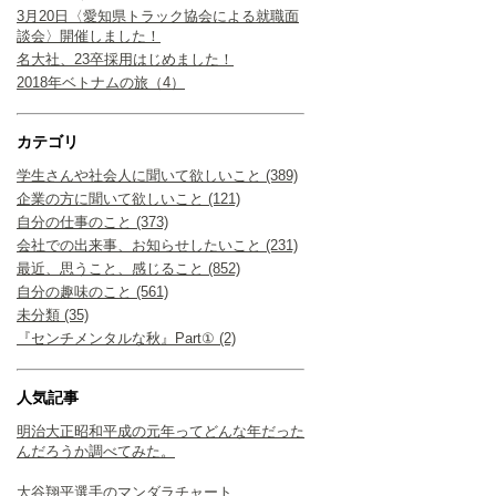
3月20日〈愛知県トラック協会による就職面
談会〉開催しました！
名大社、23卒採用はじめました！
2018年ベトナムの旅（4）
カテゴリ
学生さんや社会人に聞いて欲しいこと (389)
企業の方に聞いて欲しいこと (121)
自分の仕事のこと (373)
会社での出来事、お知らせしたいこと (231)
最近、思うこと、感じること (852)
自分の趣味のこと (561)
未分類 (35)
『センチメンタルな秋』Part① (2)
人気記事
明治大正昭和平成の元年ってどんな年だった
んだろうか調べてみた。
大谷翔平選手のマンダラチャート