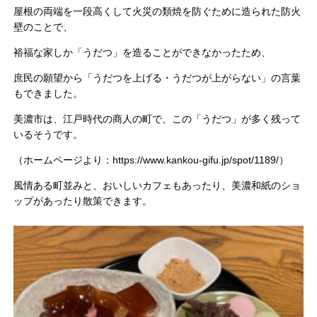
屋根の両端を一段高くして火災の類焼を防ぐために造られた防火
壁のことで、
裕福な家しか「うだつ」を造ることができなかったため、
庶民の願望から「うだつを上げる・うだつが上がらない」の言葉
もできました。
美濃市は、江戸時代の商人の町で、この「うだつ」が多く残って
いるそうです。
（ホームページより：https://www.kankou-gifu.jp/spot/1189/）
風情ある町並みと、おいしいカフェもあったり、美濃和紙のショ
ップがあったり散策できます。