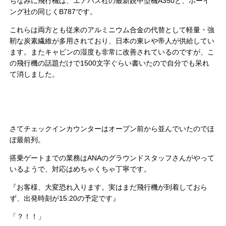
ちなみに飛行機は、エアバス社の最新鋭中型機A350と、ボーイ
ング社の同じくB787です。
これらは両方とも従来のアルミニウム合金の代替として軽量・強
靭な炭素繊維が多用されており、日本の東レや帝人が供給してい
ます。またキャビンの湿度も非常に改善されているのですが、こ
の飛行機の話題だけで1500文字ぐらい書いたので自分でも呆れ
て消しました。
さてチェックインカウンターはオープン前から並んでいたのでほ
ぼ最前列。
搭乗ゲートまでの業務はANAのグラウンドスタッフさんがやって
いるようで、対応はめちゃくちゃ丁寧です。
『お客様、大変恐れ入ります。実はまだ飛行機が到着しておら
ず、出発時刻が15:20の予定です』
「？！！」