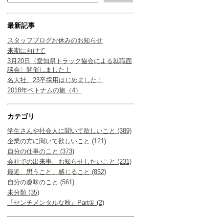
最新記事
スタッフブログお休みのお知らせ
来期に向けて
3月20日〈愛知県トラック協会による就職面
談会〉開催しました！
名大社、23卒採用はじめました！
2018年ベトナムの旅（4）
カテゴリ
学生さんや社会人に聞いて欲しいこと (389)
企業の方に聞いて欲しいこと (121)
自分の仕事のこと (373)
会社での出来事、お知らせしたいこと (231)
最近、思うこと、感じること (852)
自分の趣味のこと (561)
未分類 (35)
『センチメンタルな秋』Part① (2)