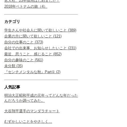
名大社、23卒採用はじめました！
2018年ベトナムの旅（4）
カテゴリ
学生さんや社会人に聞いて欲しいこと (389)
企業の方に聞いて欲しいこと (121)
自分の仕事のこと (373)
会社での出来事、お知らせしたいこと (231)
最近、思うこと、感じること (852)
自分の趣味のこと (561)
未分類 (35)
『センチメンタルな秋』Part① (2)
人気記事
明治大正昭和平成の元年ってどんな年だった
んだろうか調べてみた。
大谷翔平選手のマンダラチャート
むずかしいことをやさしく…