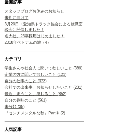
最新記事
スタッフブログお休みのお知らせ
来期に向けて
3月20日〈愛知県トラック協会による就職面
談会〉開催しました！
名大社、23卒採用はじめました！
2018年ベトナムの旅（4）
カテゴリ
学生さんや社会人に聞いて欲しいこと (389)
企業の方に聞いて欲しいこと (121)
自分の仕事のこと (373)
会社での出来事、お知らせしたいこと (231)
最近、思うこと、感じること (852)
自分の趣味のこと (561)
未分類 (35)
『センチメンタルな秋』Part① (2)
人気記事