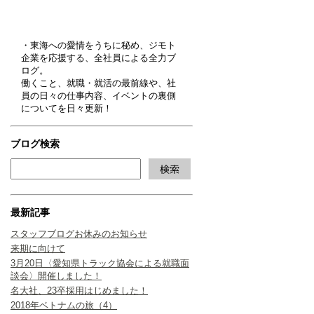
・東海への愛情をうちに秘め、ジモト
企業を応援する、全社員による全力ブ
ログ。
働くこと、就職・就活の最前線や、社
員の日々の仕事内容、イベントの裏側
についてを日々更新！
ブログ検索
最新記事
スタッフブログお休みのお知らせ
来期に向けて
3月20日〈愛知県トラック協会による就職面
談会〉開催しました！
名大社、23卒採用はじめました！
2018年ベトナムの旅（4）