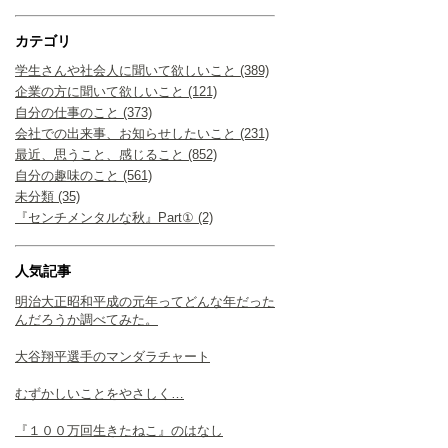
カテゴリ
学生さんや社会人に聞いて欲しいこと (389)
企業の方に聞いて欲しいこと (121)
自分の仕事のこと (373)
会社での出来事、お知らせしたいこと (231)
最近、思うこと、感じること (852)
自分の趣味のこと (561)
未分類 (35)
『センチメンタルな秋』Part① (2)
人気記事
明治大正昭和平成の元年ってどんな年だった
んだろうか調べてみた。
大谷翔平選手のマンダラチャート
むずかしいことをやさしく…
『１００万回生きたねこ』のはなし