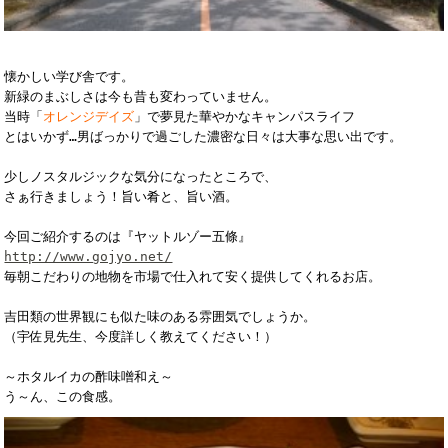
懐かしい学び舎です。

新緑のまぶしさは今も昔も変わっていません。

当時「
オレンジデイズ
」で夢見た華やかなキャンパスライフ

とはいかず…男ばっかりで過ごした濃密な日々は大事な思い出です。

少しノスタルジックな気分になったところで、

さぁ行きましょう！旨い肴と、旨い酒。

http://www.gojyo.net/
毎朝こだわりの地物を市場で仕入れて安く提供してくれるお店。

吉田類の世界観にも似た味のある雰囲気でしょうか。

（宇佐見先生、今度詳しく教えてください！）

～ホタルイカの酢味噌和え～
