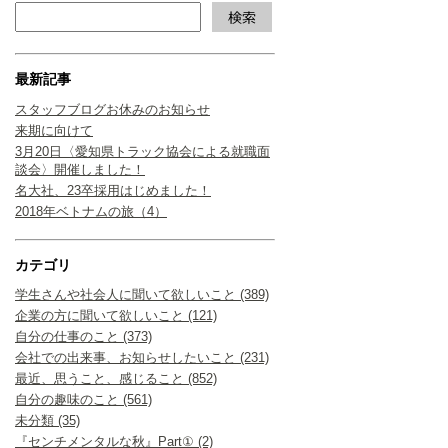
最新記事
スタッフブログお休みのお知らせ
来期に向けて
3月20日〈愛知県トラック協会による就職面
談会〉開催しました！
名大社、23卒採用はじめました！
2018年ベトナムの旅（4）
カテゴリ
学生さんや社会人に聞いて欲しいこと (389)
企業の方に聞いて欲しいこと (121)
自分の仕事のこと (373)
会社での出来事、お知らせしたいこと (231)
最近、思うこと、感じること (852)
自分の趣味のこと (561)
未分類 (35)
『センチメンタルな秋』Part① (2)