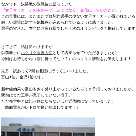
なかでも、決勝戦の敗戦後に語っていた

『
女子サッカーそのものをブームではなく、文化にしていきたい。
』

この言葉には、まだまだプロ契約選手の少ない女子サッカーが置かれている

厳しい環境に対する危機感が込められているように感じました。

選手の皆さん、本当にお疲れ様でした！次のオリンピックも期待しています。
さてさて、話は変わりますが

以前勝手に
ホクリク親善大使
として名乗らせていただきましたが、

今回はお待ちかね（別に待ってない？）のホクリク情報をお伝えします！

先月、訳あって2回も北陸に行ってまいりました。

富山1泊、金沢1泊です。

新幹線効果で富山もさぞ盛り上がっているだろうと予想しておりましたが、

駅前はまだ工事が完了していない様子。

ただ在学中とは比べ物にならないほど近代的になっていました。

（路面電車がレトロで良い味出してます！）