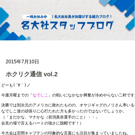
2015年7月10日
ホクリク通信 vol.2
どーも(´∀｀)ノ
今週月曜までの「
なでしこ
」の戦いになかなか興奮が冷めやらない二村です
決勝では別次元のアメリカに敗れたものの、オヤジギャグのノリさん率いる

なでしこ達の頑張りに心打たれた方も多かったのではないでしょうか。

（「まだかな、マナかな（岩渕真奈選手のこと）・・」

会見の場で言えるハートの強さに脱帽です！）
今大会は宮間キャプテンの印象的な言葉にも注目が集まっていましたね。
