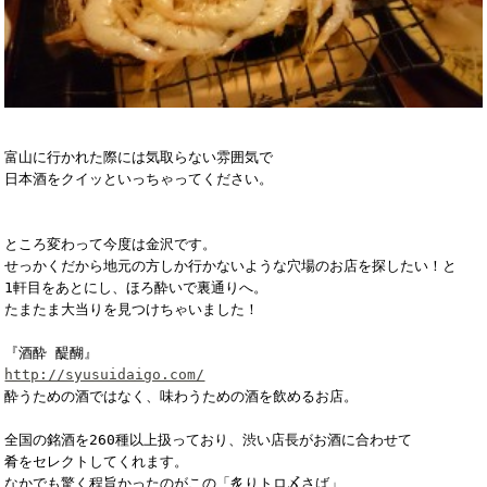
富山に行かれた際には気取らない雰囲気で

日本酒をクイッといっちゃってください。

ところ変わって今度は金沢です。

せっかくだから地元の方しか行かないような穴場のお店を探したい！と

1軒目をあとにし、ほろ酔いで裏通りへ。

たまたま大当りを見つけちゃいました！

http://syusuidaigo.com/
酔うための酒ではなく、味わうための酒を飲めるお店。

全国の銘酒を260種以上扱っており、渋い店長がお酒に合わせて

肴をセレクトしてくれます。
