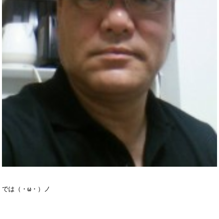
では（・ω・）ノ
