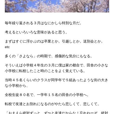
毎年繰り返される３月はなにかしら特別な月だ。
考えるといろいろな意味があると思う。
まずはすぐに浮かぶのは卒業とか。引越しとか。送別会とか。
etc
多くの「さよなら」の時期で、感傷的な気分にもなる。
そういえば小学校４年生の３月に僕は家の都合で、田舎の小さな
小学校に転校したこと時のことをよく覚えている。
当時４５名くらいのクラスが同学年で５組あったような街の大き
な小学校から、
全校生徒８０名で、一学年１５名の田舎の小学校へ。
転校で友達とお別れになるのがやたら悲しくて、悲しくて。
「おまえら絶対ずっと、ず〜と友達だからな！忘れねーぞ、絶対