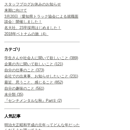
スタッフブログお休みのお知らせ
来期に向けて
3月20日〈愛知県トラック協会による就職面
談会〉開催しました！
名大社、23卒採用はじめました！
2018年ベトナムの旅（4）
カテゴリ
学生さんや社会人に聞いて欲しいこと (389)
企業の方に聞いて欲しいこと (121)
自分の仕事のこと (373)
会社での出来事、お知らせしたいこと (231)
最近、思うこと、感じること (852)
自分の趣味のこと (561)
未分類 (35)
『センチメンタルな秋』Part① (2)
人気記事
明治大正昭和平成の元年ってどんな年だった