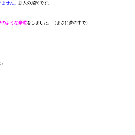
りません。
新人の尾関です。
夢のような豪遊
をしました。（まさに夢の中で）
た。