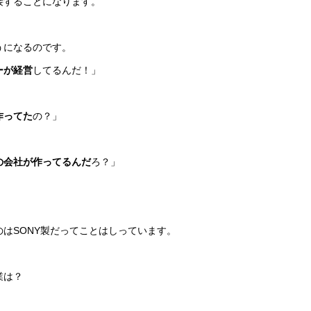
接することになります。
うになるのです。
ーが経営
してるんだ！」
作ってた
の？」
の会社が作ってるんだ
ろ？」
はSONY製だってことはしっています。
業は？