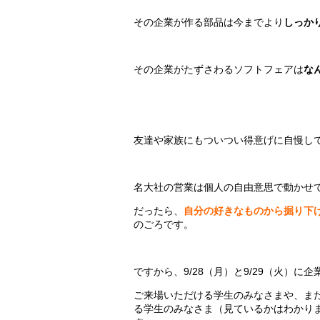
その企業が作る部品は今までより
しっか
その企業がたずさわるソフトフェアは
な
友達や家族にもついつい得意げに自慢し
名大社の営業は個人の自由意思で動かせ
だったら、
自分の好きなものから掘り下
のごろです。
ですから、9/28（月）と9/29（火）に
ご来場いただける学生のみなさまや、ま
る学生のみなさま（見ているかはわかり