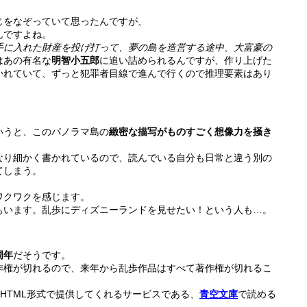
じをなぞっていて思ったんですが、
んですよね。
手に入れた財産を投げ打って、夢の島を造営する途中、大富豪の
はあの有名な
明智小五郎
に追い詰められるんですが、作り上げた
かれていて、ずっと犯罪者目線で進んで行くので推理要素はあり
いうと、このパノラマ島の
緻密な描写がものすごく想像力を掻き
なり細かく書かれているので、読んでいる自分も日常と違う別の
てしまう。
ワクワクを感じます。
もいます。乱歩にディズニーランドを見せたい！という人も…。
周年
だそうです。
作権が切れるので、来年から乱歩作品はすべて著作権が切れるこ
HTML形式で提供してくれるサービスである、
青空文庫
で読める