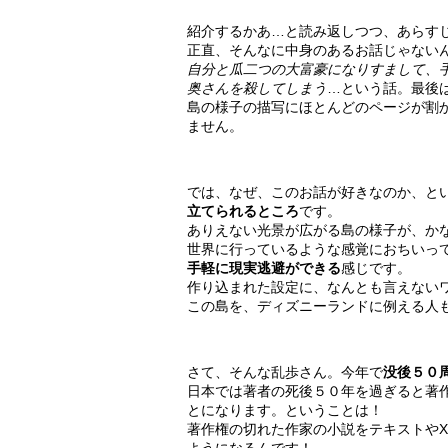
紹介するかあ…と読み返しつつ、あらす
正直、そんなに中身のあるお話じゃない
自分と瓜二つの大富豪になりすまして、
奥さんを殺してしまう
…という話。最後
島の様子の描写にほとんどのページが割
ません。
では、なぜ、このお話が好きなのか、と
立てられるところ
です。
ありえない光景が広がる島の様子が、か
世界に行っているような感覚におちいっ
手軽に現実逃避ができる
感じです。
作り込まれた設定に、なんとも言えない
この島を、ディズニーランドに例える人
さて、そんな乱歩さん。今年で
没後５０
日本では著者の死後５０年を過ぎると著
とになります。ということは！
著作権の切れた作家の小説をテキストやX
ようになるんです！