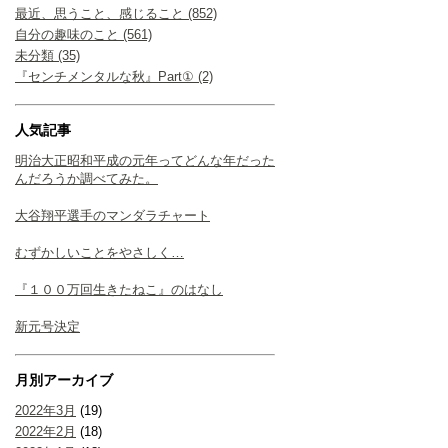
最近、思うこと、感じること (852)
自分の趣味のこと (561)
未分類 (35)
『センチメンタルな秋』Part① (2)
人気記事
明治大正昭和平成の元年ってどんな年だった
んだろうか調べてみた。
大谷翔平選手のマンダラチャート
むずかしいことをやさしく…
『１００万回生きたねこ』のはなし
新元号決定
月別アーカイブ
2022年3月
(19)
2022年2月
(18)