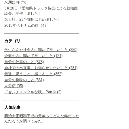
来期に向けて
3月20日〈愛知県トラック協会による就職面
談会〉開催しました！
名大社、23卒採用はじめました！
2018年ベトナムの旅（4）
カテゴリ
学生さんや社会人に聞いて欲しいこと (389)
企業の方に聞いて欲しいこと (121)
自分の仕事のこと (373)
会社での出来事、お知らせしたいこと (231)
最近、思うこと、感じること (852)
自分の趣味のこと (561)
未分類 (35)
『センチメンタルな秋』Part① (2)
人気記事
明治大正昭和平成の元年ってどんな年だった
んだろうか調べてみた。