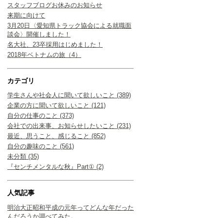
スタッフブログお休みのお知らせ
来期に向けて
3月20日〈愛知県トラック協会による就職面
談会〉開催しました！
名大社、23卒採用はじめました！
2018年ベトナムの旅（4）
カテゴリ
学生さんや社会人に聞いて欲しいこと (389)
企業の方に聞いて欲しいこと (121)
自分の仕事のこと (373)
会社での出来事、お知らせしたいこと (231)
最近、思うこと、感じること (852)
自分の趣味のこと (561)
未分類 (35)
『センチメンタルな秋』Part① (2)
人気記事
明治大正昭和平成の元年ってどんな年だった
んだろうか調べてみた。