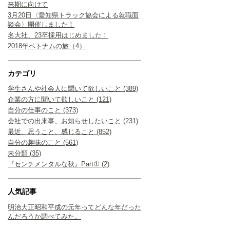
来期に向けて
3月20日〈愛知県トラック協会による就職面
談会〉開催しました！
名大社、23卒採用はじめました！
2018年ベトナムの旅（4）
カテゴリ
学生さんや社会人に聞いて欲しいこと (389)
企業の方に聞いて欲しいこと (121)
自分の仕事のこと (373)
会社での出来事、お知らせしたいこと (231)
最近、思うこと、感じること (852)
自分の趣味のこと (561)
未分類 (35)
『センチメンタルな秋』Part① (2)
人気記事
明治大正昭和平成の元年ってどんな年だった
んだろうか調べてみた。