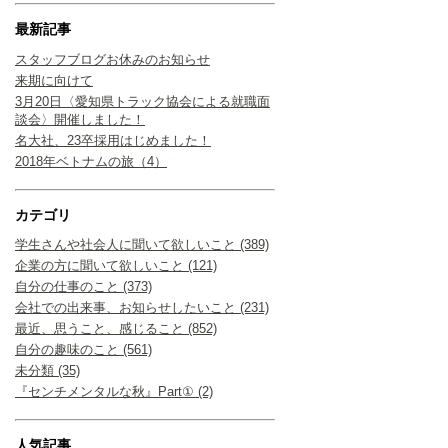
最新記事
スタッフブログお休みのお知らせ
来期に向けて
3月20日〈愛知県トラック協会による就職面
談会〉開催しました！
名大社、23卒採用はじめました！
2018年ベトナムの旅（4）
カテゴリ
学生さんや社会人に聞いて欲しいこと (389)
企業の方に聞いて欲しいこと (121)
自分の仕事のこと (373)
会社での出来事、お知らせしたいこと (231)
最近、思うこと、感じること (852)
自分の趣味のこと (561)
未分類 (35)
『センチメンタルな秋』Part① (2)
人気記事