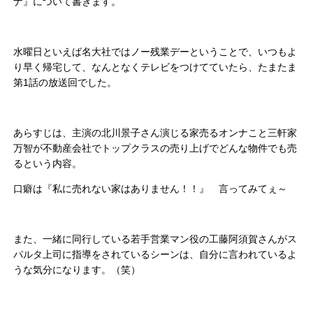
ナ』について書きます。
水曜日といえば名大社ではノー残業デーということで、いつもよ
り早く帰宅して、なんとなくテレビをつけてていたら、たまたま
第1話の放送回でした。
あらすじは、主演の北川景子さん演じる家売るオンナこと三軒家
万智が不動産会社でトップクラスの売り上げでどんな物件でも売
るという内容。
口癖は『私に売れない家はありません！！』 言ってみてぇ～
また、一緒に同行している若手営業マン役の工藤阿須賀さんがス
パルタ上司に指導をされているシーンは、自分に言われているよ
うな気分になります。（笑）