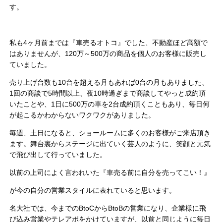
す。
私も4ヶ月前までは『車売るオトコ』でした、不動産ほど高額で
はありませんが、120万～500万の商品を個人のお客様に販売し
ていました。
売り上げ台数も10台を超える月もあれば0台の月もありました、
1回の商談で5時間以上、夜10時過ぎまで商談してやっと成約頂
いたことや、1日に500万の車を2台成約頂くこともあり、毎日何
が起こるかわからないワクワクがありました。
毎週、土日になると、ショールームに多くのお客様がご来店頂き
ます。舞台裏からステージに出ていく芸人のように、笑顔と元気
で飛び出して行っていました。
以前の上司によく言われいた『車売る前に自分を売ってこい！』
が今の自分の営業スタイルに表れていると思います。
名大社では、今までのBtoCからBtoBの営業になり、企業様に飛
び込み営業やテレアポをかけていますが、以前と同じように毎日