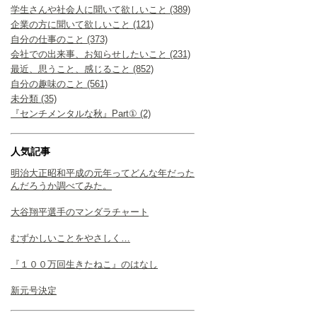
学生さんや社会人に聞いて欲しいこと (389)
企業の方に聞いて欲しいこと (121)
自分の仕事のこと (373)
会社での出来事、お知らせしたいこと (231)
最近、思うこと、感じること (852)
自分の趣味のこと (561)
未分類 (35)
『センチメンタルな秋』Part① (2)
人気記事
明治大正昭和平成の元年ってどんな年だった
んだろうか調べてみた。
大谷翔平選手のマンダラチャート
むずかしいことをやさしく…
『１００万回生きたねこ』のはなし
新元号決定