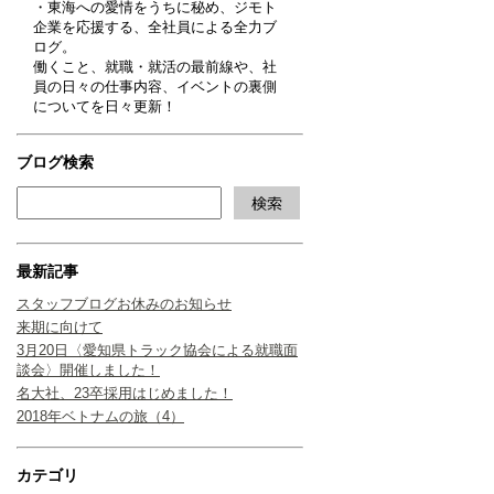
・東海への愛情をうちに秘め、ジモト
企業を応援する、全社員による全力ブ
ログ。
働くこと、就職・就活の最前線や、社
員の日々の仕事内容、イベントの裏側
についてを日々更新！
ブログ検索
最新記事
スタッフブログお休みのお知らせ
来期に向けて
3月20日〈愛知県トラック協会による就職面
談会〉開催しました！
名大社、23卒採用はじめました！
2018年ベトナムの旅（4）
カテゴリ