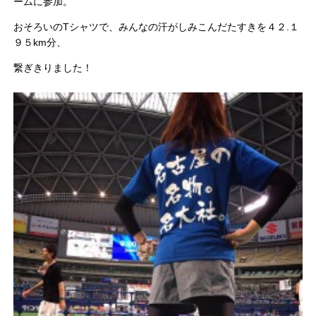
ームに参加。
おそろいのTシャツで、みんなの汗がしみこんだたすきを４２.１
９５km分、
繋ぎきりました！