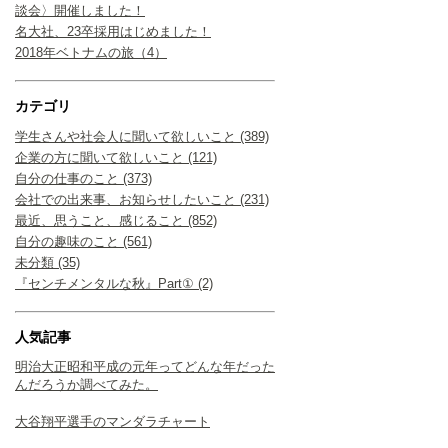
談会〉開催しました！
名大社、23卒採用はじめました！
2018年ベトナムの旅（4）
カテゴリ
学生さんや社会人に聞いて欲しいこと (389)
企業の方に聞いて欲しいこと (121)
自分の仕事のこと (373)
会社での出来事、お知らせしたいこと (231)
最近、思うこと、感じること (852)
自分の趣味のこと (561)
未分類 (35)
『センチメンタルな秋』Part① (2)
人気記事
明治大正昭和平成の元年ってどんな年だった
んだろうか調べてみた。
大谷翔平選手のマンダラチャート