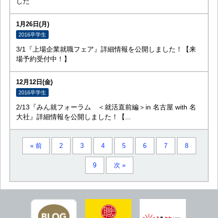
した
1月26日(月)
2016卒学生
3/1『上場企業就職フェア』詳細情報を公開しました！【来
場予約受付中！】
12月12日(金)
2016卒学生
2/13『みん就フォーラム ＜就活直前編＞in 名古屋 with 名
大社』詳細情報を公開しました！【...
« 前
2
3
4
5
6
7
8
9
次 »