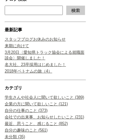
最新記事
スタッフブログお休みのお知らせ
来期に向けて
3月20日〈愛知県トラック協会による就職面
談会〉開催しました！
名大社、23卒採用はじめました！
2018年ベトナムの旅（4）
カテゴリ
学生さんや社会人に聞いて欲しいこと (389)
企業の方に聞いて欲しいこと (121)
自分の仕事のこと (373)
会社での出来事、お知らせしたいこと (231)
最近、思うこと、感じること (852)
自分の趣味のこと (561)
未分類 (35)