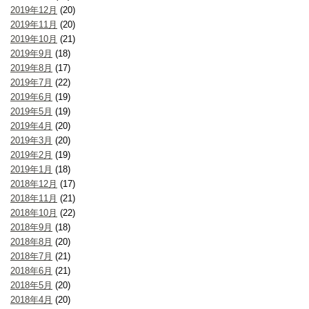
2019年12月
(20)
2019年11月
(20)
2019年10月
(21)
2019年9月
(18)
2019年8月
(17)
2019年7月
(22)
2019年6月
(19)
2019年5月
(19)
2019年4月
(20)
2019年3月
(20)
2019年2月
(19)
2019年1月
(18)
2018年12月
(17)
2018年11月
(21)
2018年10月
(22)
2018年9月
(18)
2018年8月
(20)
2018年7月
(21)
2018年6月
(21)
2018年5月
(20)
2018年4月
(20)