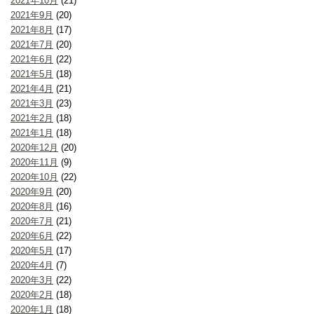
2021年10月
(21)
2021年9月
(20)
2021年8月
(17)
2021年7月
(20)
2021年6月
(22)
2021年5月
(18)
2021年4月
(21)
2021年3月
(23)
2021年2月
(18)
2021年1月
(18)
2020年12月
(20)
2020年11月
(9)
2020年10月
(22)
2020年9月
(20)
2020年8月
(16)
2020年7月
(21)
2020年6月
(22)
2020年5月
(17)
2020年4月
(7)
2020年3月
(22)
2020年2月
(18)
2020年1月
(18)