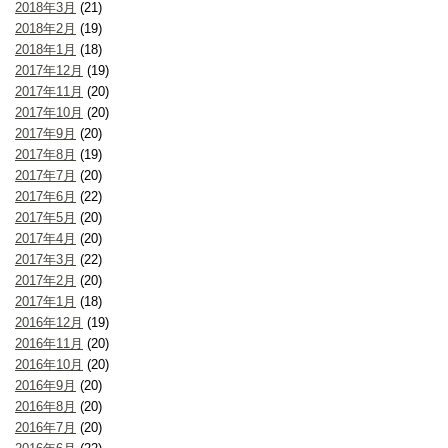
2018年3月
(21)
2018年2月
(19)
2018年1月
(18)
2017年12月
(19)
2017年11月
(20)
2017年10月
(20)
2017年9月
(20)
2017年8月
(19)
2017年7月
(20)
2017年6月
(22)
2017年5月
(20)
2017年4月
(20)
2017年3月
(22)
2017年2月
(20)
2017年1月
(18)
2016年12月
(19)
2016年11月
(20)
2016年10月
(20)
2016年9月
(20)
2016年8月
(20)
2016年7月
(20)