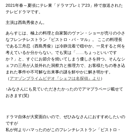
2021年春～夏頃にテレ東「ドラマプレミア23」枠で放送された
テレビドラマです。
主演は西島秀俊さん。
あらすじは、極上の料理と自家製のヴァン・ショーが売りの小さ
なフレンチレストラン『ビストロ・パ・マル』。 ここの料理長
である三舟忍（西島秀俊）は冷静沈着で穏やか、一見すると何を
考えているか分からない。でも実は「……ちょっといいです
か？」と、すぐにお節介を焼いてしまう優しさを持つ。そんなシ
ェフの三舟が人並外れた洞察力と推理力で、お客様たちの巻き込
まれた事件や不可解な出来事の謎を鮮やかに解き明かす。
（
アマゾンプライムビデオ『シェフは名探偵』より
）
↑みなさんにも見ていただきたかったのでアマプラページ載せて
おきます(笑)
ドラマ自体が大変面白いので、ぜひみなさんにおすすめしたいの
ですが
私が何よりハマったのがこのフレンチレストラン「ビストロ・