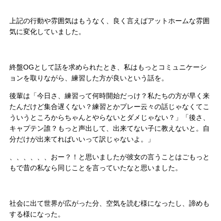
上記の行動や雰囲気はもうなく、良く言えばアットホームな雰囲
気に変化していました。
終盤OGとして話を求められたとき、私はもっとコミュニケーシ
ョンを取りながら、練習した方が良いという話を。
後輩は「今日さ、練習って何時開始だっけ？私たちの方が早く来
たんだけど集合遅くない？練習とかプレー云々の話じゃなくてこ
ういうところからちゃんとやらないとダメじゃない？」「後さ、
キャプテン誰？もっと声出して、出来てない子に教えないと。自
分だけが出来てればいいって訳じゃないよ。」
、、、、、、おー？！と思いましたが彼女の言うことはごもっと
もで昔の私なら同じことを言っていたなと思いました。
社会に出て世界が広がった分、空気を読む様になったし、諦めも
する様になった。