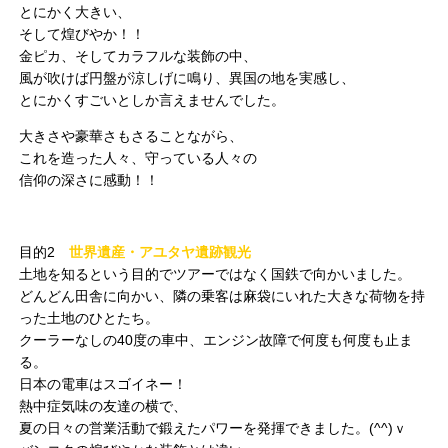
とにかく大きい、
そして煌びやか！！
金ピカ、そしてカラフルな装飾の中、
風が吹けば円盤が涼しげに鳴り、異国の地を実感し、
とにかくすごいとしか言えませんでした。
大きさや豪華さもさることながら、
これを造った人々、守っている人々の
信仰の深さに感動！！
目的2
世界遺産・アユタヤ遺跡観光
土地を知るという目的でツアーではなく国鉄で向かいました。
どんどん田舎に向かい、隣の乗客は麻袋にいれた大きな荷物を持
った土地のひとたち。
クーラーなしの40度の車中、エンジン故障で何度も何度も止ま
る。
日本の電車はスゴイネー！
熱中症気味の友達の横で、
夏の日々の営業活動で鍛えたパワーを発揮できました。(^^)ｖ