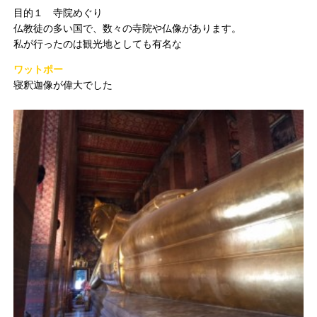
目的１ 寺院めぐり
仏教徒の多い国で、数々の寺院や仏像があります。
私が行ったのは観光地としても有名な
ワットポー
寝釈迦像が偉大でした