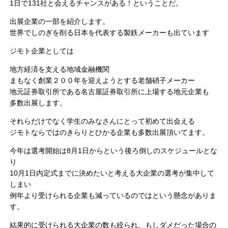
1日で131社と会えるチャンスがある！ということだ。
出展企業の一部を紹介します。
世界でしのぎを削る日本を代表する製鉄メーカーも出ています
ジモト企業としては
地方経済を支える地域金融機関
まもなく創業２００年を迎えようとする老舗硝子メーカー
地元証券取引所である名古屋証券取引所に上場する地元企業も
多数出展します。
それらだけでなく学生のみなさんにとって初めて出会える
ジモトならではのきらりとひかる企業も多数出展頂いてます。
今年は選考開始は8月1日からという後ろ倒しのスケジュールとな
り
10月1日内定式までに決めたいと考える大企業の選考が集中して
しまい
例年より受けられる企業も減っているのではという懸念がありま
す。
結果的に受けられる大企業の数も絞られ、もしダメだった場合の