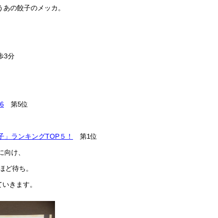
うあの餃子のメッカ。
・
歩3分
6
第5位
子」ランキングTOP５！
第1位
に向け、
名ほど待ち。
ていきます。