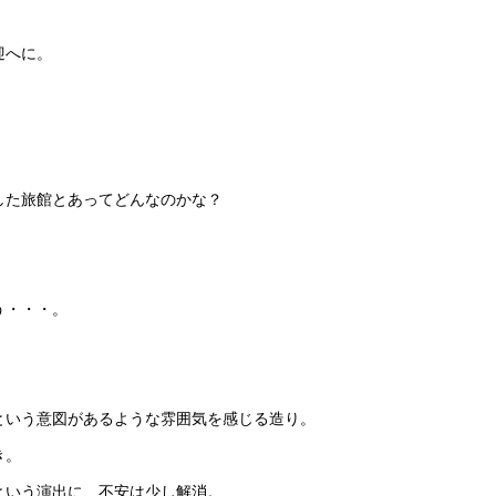
迎へに。
した旅館とあってどんなのかな？
う・・・。
という意図があるような雰囲気を感じる造り。
き。
という演出に、不安は少し解消。