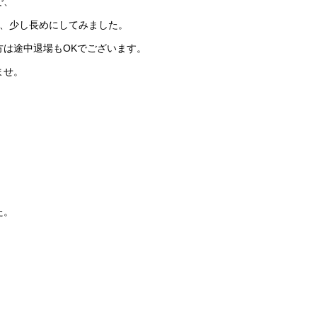
で、
で、少し長めにしてみました。
方は途中退場もOKでございます。
ませ。
た。