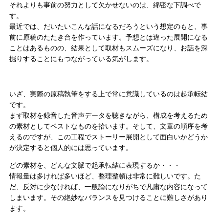
それよりも事前の努力として欠かせないのは、綿密な下調べで
す。
最近では、だいたいこんな話になるだろうという想定のもと、事
前に原稿のたたき台を作っています。予想とは違った展開になる
ことはあるものの、結果として取材もスムーズになり、お話を深
掘りすることにもつながっている気がします。
いざ、実際の原稿執筆をする上で常に意識しているのは起承転結
です。
まず取材を録音した音声データを聴きながら、構成を考えるため
の素材としてベストなものを拾います。そして、文章の順序を考
えるのですが、この工程でストーリー展開として面白いかどうか
が決定すると個人的には思っています。
どの素材を、どんな文脈で起承転結に表現するか・・・
情報量は多ければ多いほど、整理整頓は非常に難しいです。た
だ、反対に少なければ、一般論になりがちで凡庸な内容になって
しまいます。その絶妙なバランスを見つけることに難しさがあり
ます。