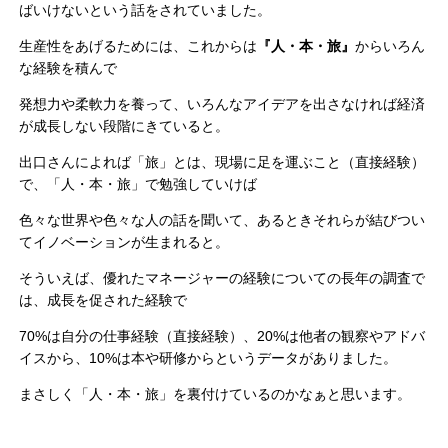
ばいけないという話をされていました。
生産性をあげるためには、これからは
『人・本・旅』
からいろん
な経験を積んで
発想力や柔軟力を養って、いろんなアイデアを出さなければ経済
が成長しない段階にきていると。
出口さんによれば「旅」とは、現場に足を運ぶこと（直接経験）
で、「人・本・旅」で勉強していけば
色々な世界や色々な人の話を聞いて、あるときそれらが結びつい
てイノベーションが生まれると。
そういえば、優れたマネージャーの経験についての長年の調査で
は、成長を促された経験で
70%は自分の仕事経験（直接経験）、20%は他者の観察やアドバ
イスから、10%は本や研修からというデータがありました。
まさしく「人・本・旅」を裏付けているのかなぁと思います。