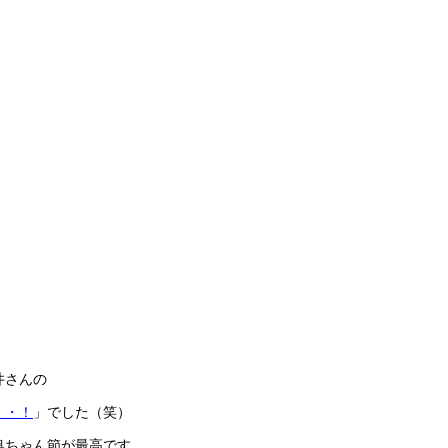
井さんの
・・！
」でした（笑）
奥ちゃん節が最高です。