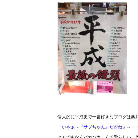
個人的に平成史で一番好きなブログは奥
「
いやぁ～『サブちゃん』だがねぇ～・
とんでもなくバカバカしくて愛らしい、