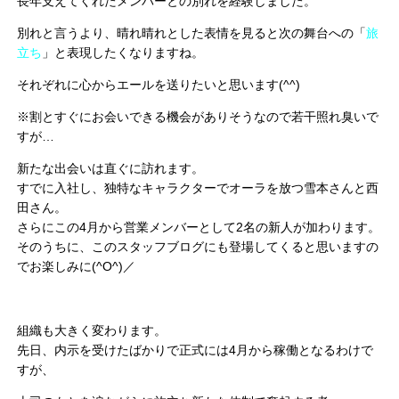
長年支えてくれたメンバーとの別れを経験しました。
別れと言うより、晴れ晴れとした表情を見ると次の舞台への「
旅
立ち
」と表現したくなりますね。
それぞれに心からエールを送りたいと思います(^^)
※割とすぐにお会いできる機会がありそうなので若干照れ臭いで
すが…
新たな出会いは直ぐに訪れます。
すでに入社し、独特なキャラクターでオーラを放つ雪本さんと西
田さん。
さらにこの4月から営業メンバーとして2名の新人が加わります。
そのうちに、このスタッフブログにも登場してくると思いますの
でお楽しみに(^O^)／
組織も大きく変わります。
先日、内示を受けたばかりで正式には4月から稼働となるわけで
すが、