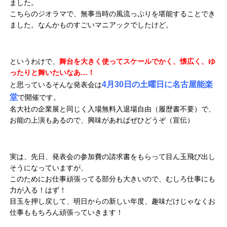
ました。
こちらのジオラマで、無事当時の風流っぷりを堪能することでき
ました。なんかものすごいマニアックでしたけど。
というわけで、
舞台を大きく使ってスケールでかく、懐広く、ゆ
ったりと舞いたいなあ…！
4月30日の土曜日に名古屋能楽
と思っているそんな発表会は
堂
で開催です。
名大社の企業展と同じく入場無料入退場自由（履歴書不要）で、
お能の上演もあるので、興味があればぜひどうぞ（宣伝）
実は、先日、発表会の参加費の請求書をもらって目ん玉飛び出し
そうになっていますが、
このためにお仕事頑張ってる部分も大きいので、むしろ仕事にも
力が入る！はず！
目玉を押し戻して、明日からの新しい年度、趣味だけじゃなくお
仕事ももちろん頑張っていきます！