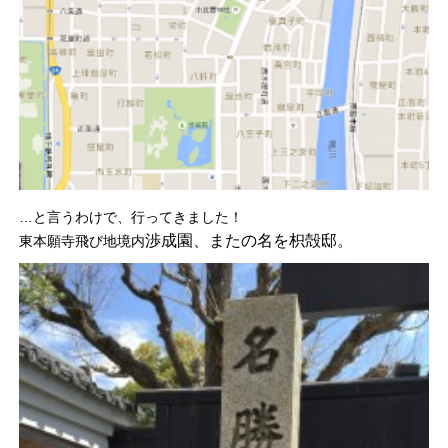
…と言うわけで、行ってきました！
渉成園、またの名を枳殻邸。
東本願寺飛び地境内