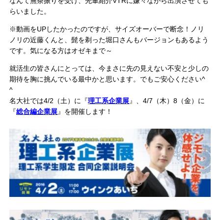
なんて無茶振りを受け、先輩紹介VTRに嫌々ながら出演させても
らいました。
※動画をUPしたかったのですが、サイズオーバーで断念！ノリ
ノリの近藤くんと、髭を剃った堀口さんもバージョンもあるよう
です。気になる方はオゼキまで～
就活生の皆さんにとっては、今まさに先の見えない不安と少しの
期待を胸に挑んでいる最中かと思います。でもご安心ください^
^
名大社では4/2（土）に『
理工系企業展
』、4/7（木）8（金）に
『
総合編企業展
』を開催します！