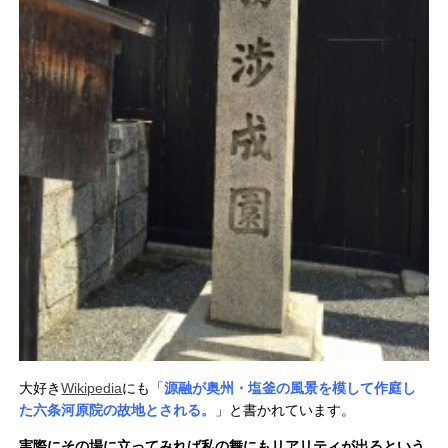
大好き
Wikipedia
にも「
源融が奥州・塩釜の風景を模して作庭し
た六条河原院の故地とされる。
」と書かれています。
実際にその場に立ってみれば私の舞にもリアリティが出るという