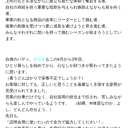
上司のもとを涙ながらに旅立ち新たな体制で奮起する者。
自社の存続を担う重要な役割を与えられ狼狽えながらも前を向く
者。
事業の柱となる商品の改革にリーダーとして挑む者。
後輩の刺激を受けつつ更に成長を遂げようと突き進む者。
みんなそれぞれに想いを持って挑むシーズンが始まろうとしてい
ます。
自身のバディ、
オゼキ
もこの4月から2年目。
ひとり暮らしを始めてから、心なしか顔つきが変わってきたよう
に思います。
（素うどんばかりで栄養不足でしょうか？）
お客様に対しても、正しいと思うことを遠慮なく主張する姿勢が
見受けられてきました。
営業の仕事だけでなく、自社採用の担当まで任され、苦しみなが
らも楽しんでやっているようです。 （結構、M体質なのか…よ
し。どんどん任せよう。）
先日も、
「説明会用に使いたいので全力で協力してください！」