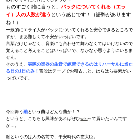
ものすごく雑に言うと、
バックについてくれる（エラ
イ）人の人数が違う
という感じです！（語弊があります
ね！）
一般的にエライ人がバックについてくれると安心できるところで
すが、まあ難しくて不安がいっぱいです。
言葉だけじゃなく、音楽にも合わせて舞わなくてはいけないので
覚えること考えることはいっぱいで、なかなか思うようにいきま
せん。
そのうえ、
実際の楽器の生音で練習できるのはリハーサルに当た
る日の1日のみ！
普段はテープでお稽古…と、はらはら要素がい
っぱいです。
今回舞う
融
という曲はどんな曲か！？
というと、こちらも興味があればぜひ
wiki
って貰いたいんです
が…。
融というのは人の名前で、平安時代の左大臣。