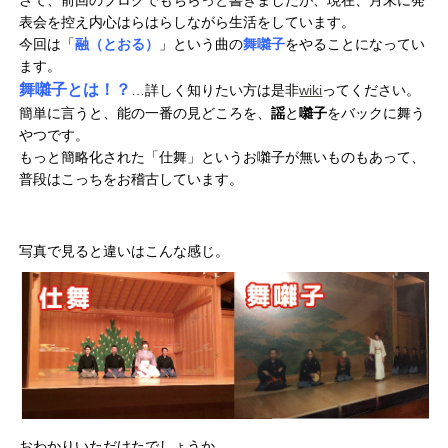
さて、前回のブログでもちらっと書きましたが、現在、月末に発
表会を控え内心はらはらしながら生活をしています。
今回は「
融（とおる）
」という曲の
舞囃子
をやることになってい
ます。
舞囃子とは！？
…詳しく知りたい方は是非
wiki
ってください。
簡単に言うと、能の一番の見どころを、
謡
と
囃子
をバックに舞う
やつです。
もっと簡略化された「仕舞」というお囃子が無いものもあって、
普段はこっちをお稽古しています。
写真で見ると違いはこんな感じ。
おわかりいただけたでしょうか…