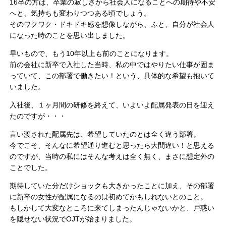
16卒の方は、卒業の寂しさから社会人になることへの期待や不安
へと、気持ちも変わりつつある頃でしょう。
そのワクワク・ドキドキ感を想像しながら、ふと、自分が社会人
になった時のことを思い出しました。
早いもので、もう10年以上も前のことになります。
前の会社に新卒で入社した当時、私の中ではやりたい仕事が固ま
っていて、この部署で働きたい！という、具体的な希望も抱いて
いました。
入社後、１ヶ月間の研修を終えて、いよいよ配属発表の日を迎え
たのですが・・・
言い渡された配属先は、希望していたのとは全く違う部署。
今でこそ、そんなに希望通り進むと思ったら大間違い！と思える
のですが、当時の私にはそんな考えは全く無く、まさに想定外の
ことでした。
期待していた分だけショックも大きかったことに加え、その部署
に新卒の女性が配属になるのは初めてかもしれないとのこと。
もしかして大変なところに来てしまったんじゃないかと、戸惑い
を隠せない状況でOJTが始まりました。