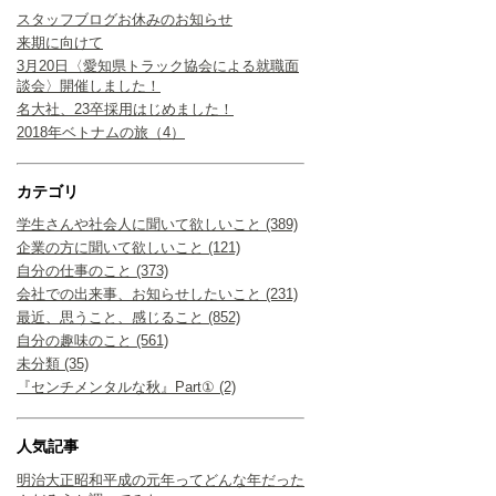
スタッフブログお休みのお知らせ
来期に向けて
3月20日〈愛知県トラック協会による就職面
談会〉開催しました！
名大社、23卒採用はじめました！
2018年ベトナムの旅（4）
カテゴリ
学生さんや社会人に聞いて欲しいこと (389)
企業の方に聞いて欲しいこと (121)
自分の仕事のこと (373)
会社での出来事、お知らせしたいこと (231)
最近、思うこと、感じること (852)
自分の趣味のこと (561)
未分類 (35)
『センチメンタルな秋』Part① (2)
人気記事
明治大正昭和平成の元年ってどんな年だった