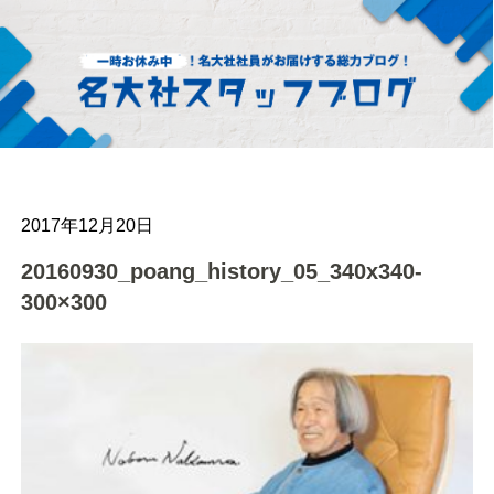
2017年12月20日
20160930_poang_history_05_340x340-
300×300