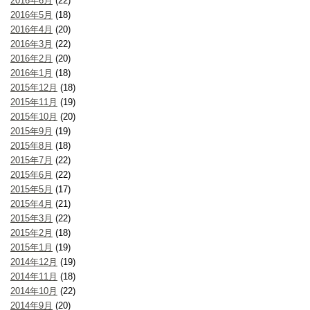
2016年6月
(22)
2016年5月
(18)
2016年4月
(20)
2016年3月
(22)
2016年2月
(20)
2016年1月
(18)
2015年12月
(18)
2015年11月
(19)
2015年10月
(20)
2015年9月
(19)
2015年8月
(18)
2015年7月
(22)
2015年6月
(22)
2015年5月
(17)
2015年4月
(21)
2015年3月
(22)
2015年2月
(18)
2015年1月
(19)
2014年12月
(19)
2014年11月
(18)
2014年10月
(22)
2014年9月
(20)