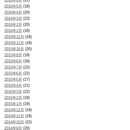
2016年6月
(22)
2016年5月
(18)
2016年4月
(20)
2016年3月
(22)
2016年2月
(20)
2016年1月
(18)
2015年12月
(18)
2015年11月
(19)
2015年10月
(20)
2015年9月
(19)
2015年8月
(18)
2015年7月
(22)
2015年6月
(22)
2015年5月
(17)
2015年4月
(21)
2015年3月
(22)
2015年2月
(18)
2015年1月
(19)
2014年12月
(19)
2014年11月
(18)
2014年10月
(22)
2014年9月
(20)