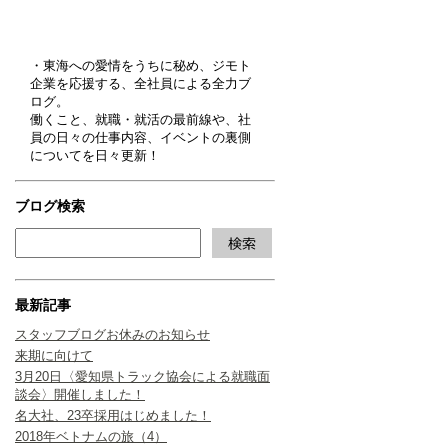
・東海への愛情をうちに秘め、ジモト
企業を応援する、全社員による全力ブ
ログ。
働くこと、就職・就活の最前線や、社
員の日々の仕事内容、イベントの裏側
についてを日々更新！
ブログ検索
最新記事
スタッフブログお休みのお知らせ
来期に向けて
3月20日〈愛知県トラック協会による就職面
談会〉開催しました！
名大社、23卒採用はじめました！
2018年ベトナムの旅（4）