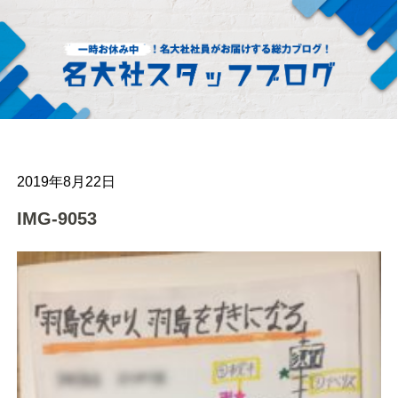
2019年8月22日
IMG-9053