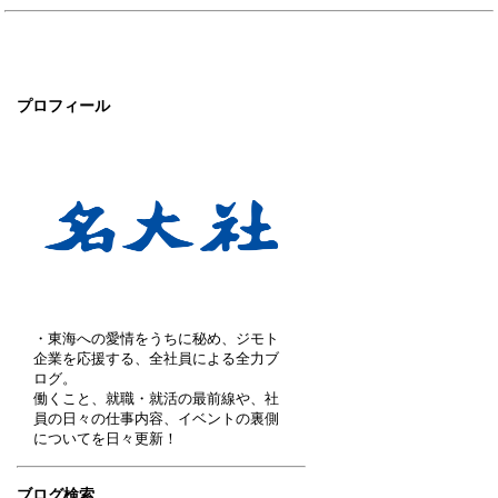
プロフィール
・東海への愛情をうちに秘め、ジモト
企業を応援する、全社員による全力ブ
ログ。
働くこと、就職・就活の最前線や、社
員の日々の仕事内容、イベントの裏側
についてを日々更新！
ブログ検索