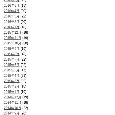
2016年6月
(22)
2016年5月
(18)
2016年4月
(20)
2016年3月
(22)
2016年2月
(20)
2016年1月
(18)
2015年12月
(18)
2015年11月
(19)
2015年10月
(20)
2015年9月
(19)
2015年8月
(18)
2015年7月
(22)
2015年6月
(22)
2015年5月
(17)
2015年4月
(21)
2015年3月
(22)
2015年2月
(18)
2015年1月
(19)
2014年12月
(19)
2014年11月
(18)
2014年10月
(22)
2014年9月
(20)