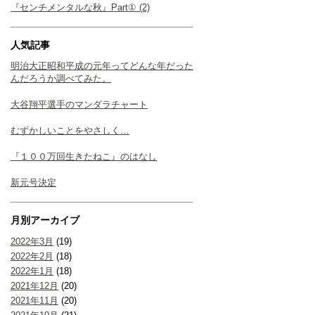
『センチメンタルな秋』Part① (2)
人気記事
明治大正昭和平成の元年ってどんな年だった
んだろうか調べてみた。
大谷翔平選手のマンダラチャート
むずかしいことをやさしく…
『１００万回生きたねこ』のはなし
新元号決定
月別アーカイブ
2022年3月
(19)
2022年2月
(18)
2022年1月
(18)
2021年12月
(20)
2021年11月
(20)