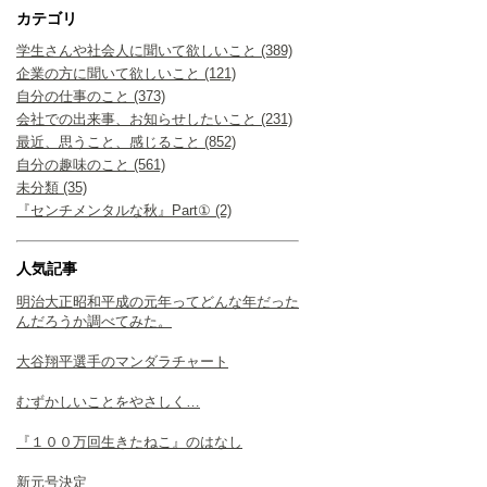
カテゴリ
学生さんや社会人に聞いて欲しいこと (389)
企業の方に聞いて欲しいこと (121)
自分の仕事のこと (373)
会社での出来事、お知らせしたいこと (231)
最近、思うこと、感じること (852)
自分の趣味のこと (561)
未分類 (35)
『センチメンタルな秋』Part① (2)
人気記事
明治大正昭和平成の元年ってどんな年だった
んだろうか調べてみた。
大谷翔平選手のマンダラチャート
むずかしいことをやさしく…
『１００万回生きたねこ』のはなし
新元号決定