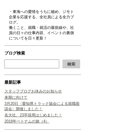
・東海への愛情をうちに秘め、ジモト
企業を応援する、全社員による全力ブ
ログ。
働くこと、就職・就活の最前線や、社
員の日々の仕事内容、イベントの裏側
についてを日々更新！
ブログ検索
最新記事
スタッフブログお休みのお知らせ
来期に向けて
3月20日〈愛知県トラック協会による就職面
談会〉開催しました！
名大社、23卒採用はじめました！
2018年ベトナムの旅（4）